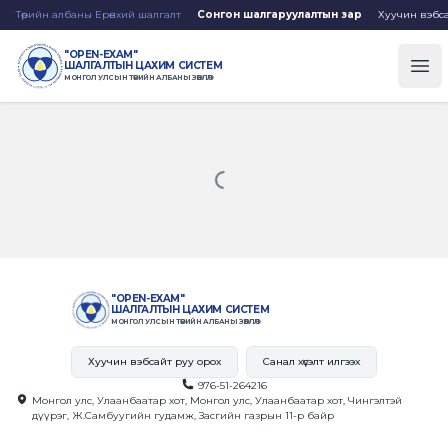
Төрийн албаны Ерөнхий шалгалт
Сонгон шалгаруулалтын зар
Хуучин вэбса
"OPEN-EXAM"
ШАЛГАЛТЫН ЦАХИМ СИСТЕМ
Op
МОНГОЛ УЛСЫН ТӨРИЙН АЛБАНЫ ЗӨВЛӨЛ
"OPEN-EXAM"
ШАЛГАЛТЫН ЦАХИМ СИСТЕМ
МОНГОЛ УЛСЫН ТӨРИЙН АЛБАНЫ ЗӨВЛӨЛ
Хуучин вэбсайт руу орох
Санал хүсэлт илгээх
976-51-264216
Монгол улс, Улаанбаатар хот, Монгол улс, Улаанбаатар хот, Чингэлтэй
дүүрэг, Ж.Самбуугийн гудамж, Засгийн газрын 11-р байр